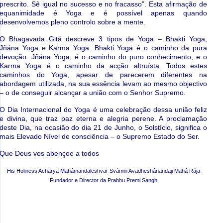
prescrito. S
ê
igual no sucesso e no fracasso
”
. Esta afirma
çã
o de
equanimidade
é
Yoga e
é
poss
í
vel apenas quando
desenvolvemos pleno controlo sobre a mente.
O Bhagavada Git
á
descreve 3 tipos de Yoga
–
Bhakti Yoga,
J
ñá
na Yoga e Karma Yoga. Bhakti Yoga
é
o caminho da pura
devo
çã
o. J
ñá
na Yoga,
é
o caminho do puro conhecimento, e o
Karma Yoga
é
o caminho da ac
çã
o altru
í
sta. Todos estes
caminhos do Yoga, apesar de parecerem diferentes na
abordagem utilizada, na sua ess
ê
ncia levam ao mesmo objectivo
–
o de conseguir alcan
ç
ar a uni
ã
o com o Senhor Supremo.
O Dia Internacional do Yoga
é
uma celebra
çã
o dessa uni
ã
o feliz
e divina, que traz paz eterna e alegria perene. A proclama
çã
o
deste Dia, na ocasi
ã
o do dia 21 de Junho, o Solst
í
cio, significa o
mais Elevado N
í
vel de consci
ê
ncia
–
o Supremo Estado do Ser.
Que Deus vos aben
ç
oe a todos
His Holiness Acharya Mah
á
mandaleshvar Sv
á
min Avadhesh
á
nandaji Mah
á
R
á
ja
Fundador e Director da Prabhu Premi Sangh