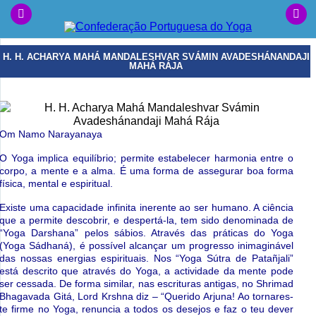
H. H. ACHARYA MAHÁ MANDALESHVAR SVÁMIN AVADESHÁNANDAJI
MAHÁ RÁJA
Om Namo Narayanaya
O Yoga implica equil
í
brio; permite estabelecer harmonia entre o
corpo, a mente e a alma.
É
uma forma de assegurar boa forma
f
í
sica, mental e espiritual.
Existe uma capacidade infinita inerente ao ser humano. A ci
ê
ncia
que a permite descobrir, e despert
á
-la, tem sido denominada de
“
Yoga Darshana
”
pelos s
á
bios. Atrav
é
s das pr
á
ticas do Yoga
(Yoga S
á
dhan
á
),
é
poss
í
vel alcan
ç
ar um progresso inimagin
á
vel
das nossas energias espirituais. Nos
“
Yoga S
ú
tra de Pata
ñ
jali
”
est
á
descrito que atrav
é
s do Yoga, a actividade da mente pode
ser cessada. De forma similar, nas escrituras antigas, no Shrimad
Bhagavada Git
á
, Lord Krshna diz
–
“
Querido Arjuna! Ao tornares-
te firme no Yoga, renuncia a todos os desejos e faz o teu dever