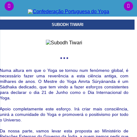
SUBODH TIWARI
* * *
Numa altura em que o Yoga se tornou num fenómeno global, é
necessário fazer uma reverência a esta ciência antiga, com
milhares de anos. O Mestre do Yoga Amrta Súryánanda é um
Sádhaka dedicado, que tem vindo a fazer esforços consistentes
para declarar o dia 21 de Junho como o Dia Internacional do
Yoga.
Apoio completamente este esforço. Irá criar mais consciência,
unirá a comunidade do Yoga e promoverá o positivismo por todo
o Universo.
Da nossa parte, vamos levar esta proposta ao Ministério de
Relações Externas do Governo da Índia, a quem iremos pedir que