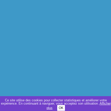
Ce site utilise des cookies pour collecter statistiques et améliorer votre
expérience. En continuant à naviguer, vous acceptez son utilisation.
Afficher
plus
OK