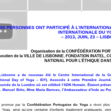
000 PERSONNES ONT PARTICIPÉ À L'INTERNATIONA
INTERNATIONALE DU 
– 2013, JUIN, 23 – LIS
Organisation de la CONFÉDÉRATION PO
 soutien de la VILLE DE LISBONNE, FONDATION INATEL
NATIONAL POUR L’ÉTHIQUE DAN
Lisbonne a de nouveau été le Centre International de la Gr
ational Day of Yoga – IDY). Associés à cette Première Journée 
ournée de la Lumière où est célébré l’ADN Humain. Étaient présent
 Manuel Brito, Mme Maria Barroso, l’Ambassadeur d’Inde au Portu
ive promue par la
Confédération Portugaise du Yoga
a réuni plus 
u Yoga, ainsi qu’une centaine d’enfants également pratiquants, ven