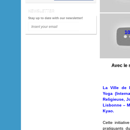
2009 - Lisboa
NEWSLETTER
2008 - Porto
Stay up to date with our newsletter!
2007 - Lisboa
1
2006 - Faro
2005 - Lisboa
2004 - Porto
2003 - Lisboa
Avec le
2002 - Setúbal
La Ville de 
Yoga (Intern
Religieuse, J
Lisbonne – M.
Kyao.
Cette initiat
pratiquants d