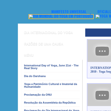
MANIFESTO UNIVERSAL
OFICIAL
DIA INTERNACIONAL DO YOGA
RAZÕES DE UMA CAUSA
MENU
International Day of Yoga, June 21st - The
INTERNATION
Real Story
2010 - Yoga S
Dia do Darshana
Yoga a Património Cultural e Imaterial da
Humanidade
Proclamação da ONU
Resolução da Assembleia da República
Proclamação do Dia Internacional do Yoga