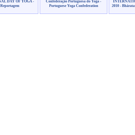
AL DAY OF YOGA -
Confederação Portuguesa do Yoga -
INTERNATIO
- Reportagem
Portuguese Yoga Confederation
2010 - Bhárat