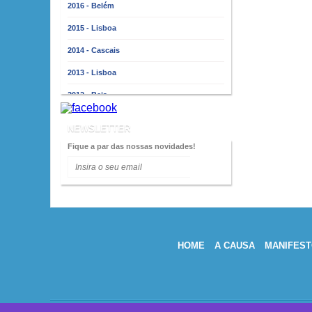
2016 - Belém
2015 - Lisboa
2014 - Cascais
2013 - Lisboa
2012 - Beja
2011 - Lisboa
NEWSLETTER
2010 - Almada
Fique a par das nossas novidades!
2009 - Lisboa
2008 - Porto
2007 - Lisboa
2006 - Faro
HOME
A CAUSA
MANIFEST
2005 - Lisboa
2004 - Porto
2003 - Lisboa