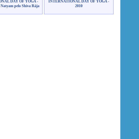
NAL DAY OF YOGA -
INTERNATIONAL DAY OF YOGA -
a Natyam pelo Shiva Rája
2010